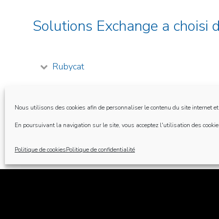
Solutions Exchange a choisi 
Rubycat
ManageEngine
Nous utilisons des cookies afin de personnaliser le contenu du site internet et
En poursuivant la navigation sur le site, vous acceptez l'utilisation des cookie
Netwrix Auditor
Politique de cookies
Politique de confidentialité
Barracuda
ENow Software