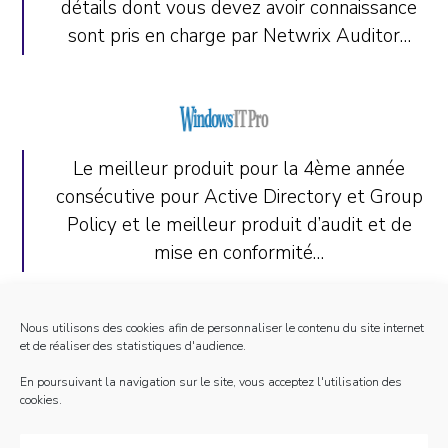
détails dont vous devez avoir connaissance
sont pris en charge par Netwrix Auditor…
Le meilleur produit pour la 4ème année
consécutive pour Active Directory et Group
Policy et le meilleur produit d’audit et de
mise en conformité…
Nous utilisons des cookies afin de personnaliser le contenu du site internet
et de réaliser des statistiques d'audience.
Netwrix Auditor a obtenu la note de 5
En poursuivant la navigation sur le site, vous acceptez l'utilisation des
cookies.
étoiles (sur 5) et il est conseillé à toutes
les entreprises utilisant Active Directory de