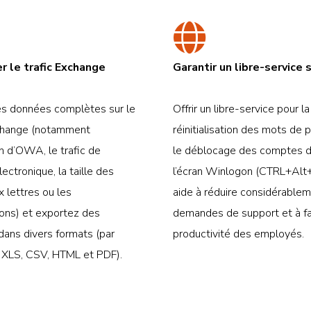
er le trafic Exchange
Garantir un libre-service 
es données complètes sur le
Offrir un libre-service pour la
xchange (notamment
réinitialisation des mots de 
ion d’OWA, le trafic de
le déblocage des comptes 
lectronique, la taille des
l’écran Winlogon (CTRL+Alt
x lettres ou les
aide à réduire considérablem
ions) et exportez des
demandes de support et à fa
dans divers formats (par
productivité des employés.
 XLS, CSV, HTML et PDF).